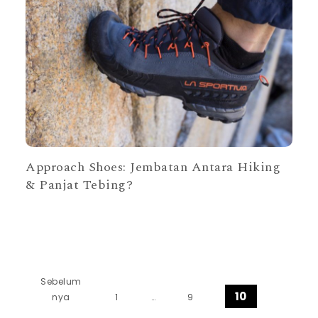
Approach Shoes: Jembatan Antara Hiking
& Panjat Tebing?
Paginasi pos
Sebelum
10
nya
1
…
9