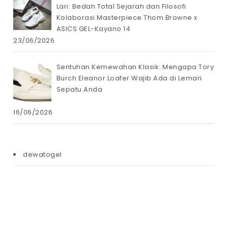
Lari: Bedah Total Sejarah dan Filosofi
Kolaborasi Masterpiece Thom Browne x
ASICS GEL-Kayano 14
23/06/2026
Sentuhan Kemewahan Klasik: Mengapa Tory
Burch Eleanor Loafer Wajib Ada di Lemari
Sepatu Anda
16/06/2026
dewatogel