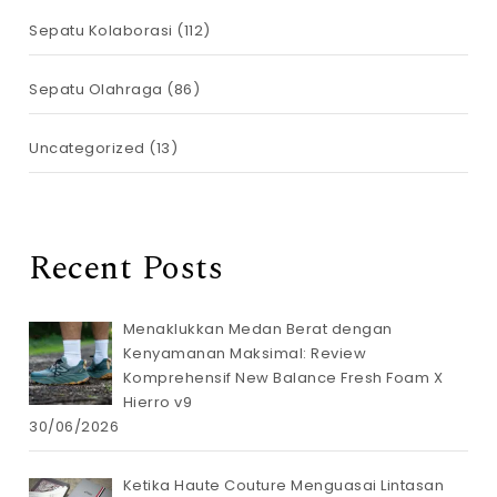
Sepatu Kolaborasi
(112)
Sepatu Olahraga
(86)
Uncategorized
(13)
Recent Posts
Menaklukkan Medan Berat dengan
Kenyamanan Maksimal: Review
Komprehensif New Balance Fresh Foam X
Hierro v9
30/06/2026
Ketika Haute Couture Menguasai Lintasan