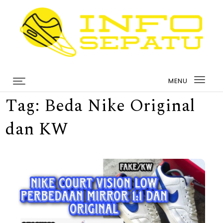
Skip to content
infosepatu.com
MENU
Togg
Tag:
Beda Nike Original
navi
dan KW