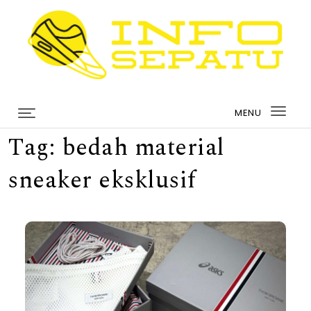
Skip to content
infosepatu.com
MENU
Togg
Tag:
bedah material
navi
sneaker eksklusif