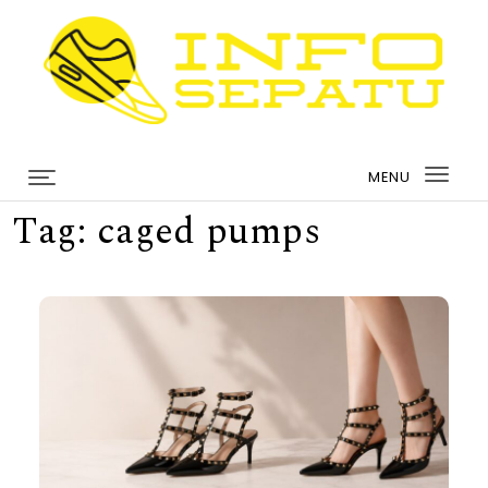
Skip to content
infosepatu.com
MENU
Togg
Tag:
caged pumps
navi