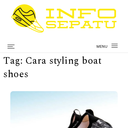
Skip to content
infosepatu.com
MENU
Togg
Tag:
Cara styling boat
navi
shoes