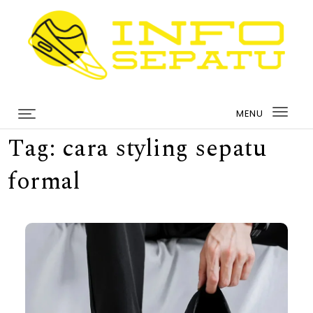
Skip to content
infosepatu.com
MENU
Togg
Tag:
cara styling sepatu
navi
formal