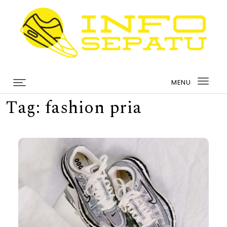
Skip to content
infosepatu.com
MENU
Togg
Tag:
fashion pria
navi