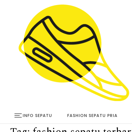
Skip to content
infosepatu.com
INFO SEPATU
FASHION SEPATU PRIA
Tag:
fashion sepatu terba