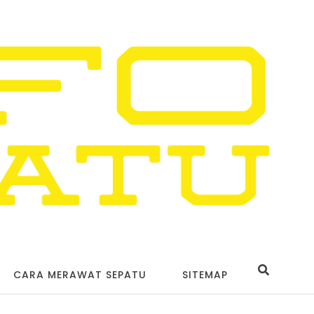
CARA MERAWAT SEPATU
SITEMAP