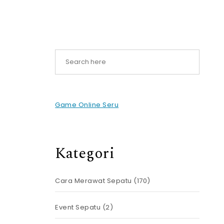
Game Online Seru
Kategori
Cara Merawat Sepatu
(170)
Event Sepatu
(2)