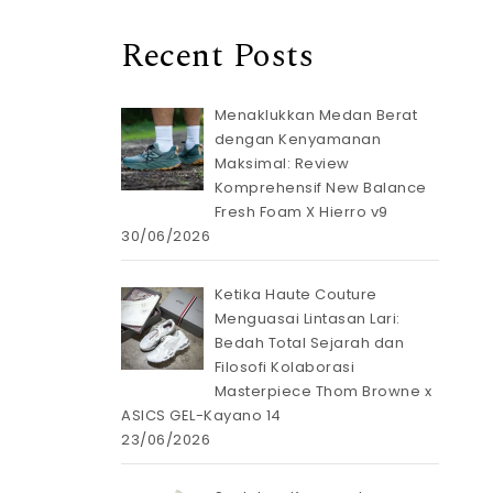
Recent Posts
Menaklukkan Medan Berat
dengan Kenyamanan
Maksimal: Review
Komprehensif New Balance
Fresh Foam X Hierro v9
30/06/2026
Ketika Haute Couture
Menguasai Lintasan Lari:
Bedah Total Sejarah dan
Filosofi Kolaborasi
Masterpiece Thom Browne x
ASICS GEL-Kayano 14
23/06/2026