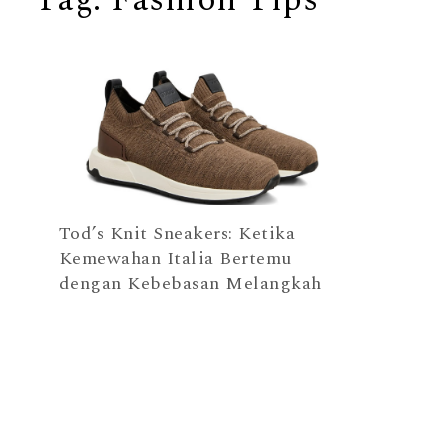
Tod’s Knit Sneakers: Ketika
Kemewahan Italia Bertemu
dengan Kebebasan Melangkah