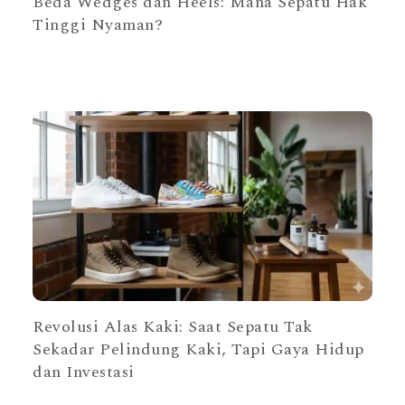
Beda Wedges dan Heels: Mana Sepatu Hak
Tinggi Nyaman?
Revolusi Alas Kaki: Saat Sepatu Tak
Sekadar Pelindung Kaki, Tapi Gaya Hidup
dan Investasi