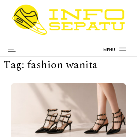
Skip to content
infosepatu.com
MENU
Togg
Tag:
fashion wanita
navi