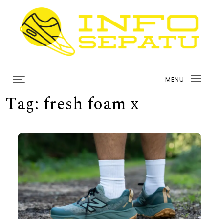
Skip to content
infosepatu.com
MENU
Togg
Tag:
fresh foam x
navi