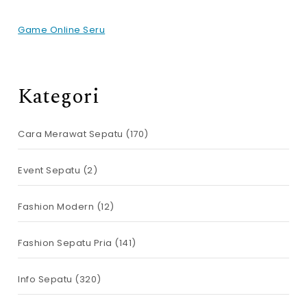
Game Online Seru
Kategori
Cara Merawat Sepatu
(170)
Event Sepatu
(2)
Fashion Modern
(12)
Fashion Sepatu Pria
(141)
Info Sepatu
(320)