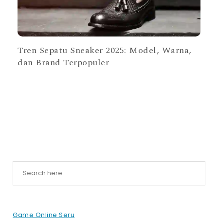
Tren Sepatu Sneaker 2025: Model, Warna,
dan Brand Terpopuler
Game Online Seru