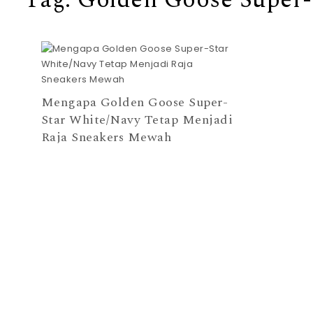
Mengapa Golden Goose Super-
Star White/Navy Tetap Menjadi
Raja Sneakers Mewah