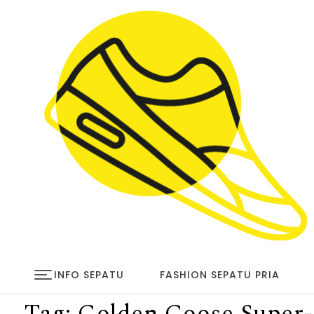
Skip to content
infosepatu.com
INFO SEPATU
FASHION SEPATU PRIA
Tag:
Golden Goose Super-