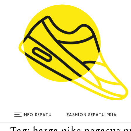
Skip to content
infosepatu.com
INFO SEPATU
FASHION SEPATU PRIA
Tag:
harga nike pegasus 