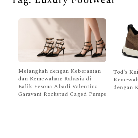
Melangkah dengan Keberanian
Tod’s Kni
dan Kemewahan: Rahasia di
Kemewaha
Balik Pesona Abadi Valentino
dengan 
Garavani Rockstud Caged Pumps