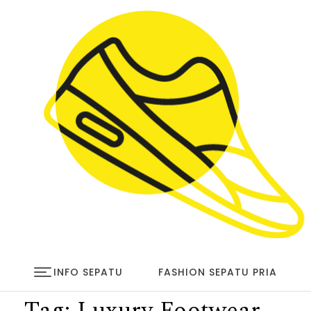
Skip to content
infosepatu.com
INFO SEPATU
FASHION SEPATU PRIA
Tag:
Luxury Footwear