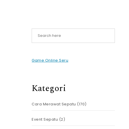
Game Online Seru
Kategori
Cara Merawat Sepatu
(170)
Event Sepatu
(2)