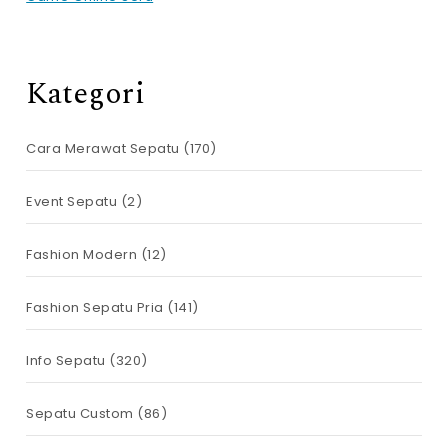
Kategori
Cara Merawat Sepatu
(170)
Event Sepatu
(2)
Fashion Modern
(12)
Fashion Sepatu Pria
(141)
Info Sepatu
(320)
Sepatu Custom
(86)