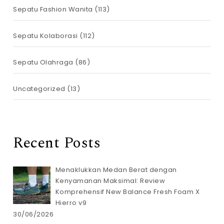
Sepatu Fashion Wanita
(113)
Sepatu Kolaborasi
(112)
Sepatu Olahraga
(86)
Uncategorized
(13)
Recent Posts
Menaklukkan Medan Berat dengan
Kenyamanan Maksimal: Review
Komprehensif New Balance Fresh Foam X
Hierro v9
30/06/2026