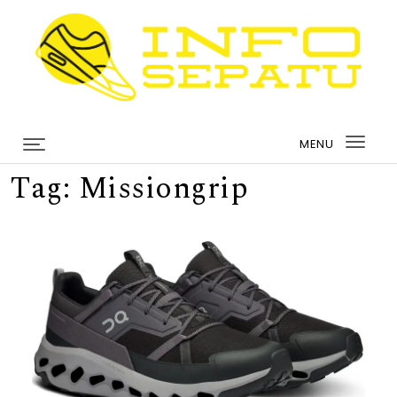
Skip to content
infosepatu.com
MENU
Togg
Tag:
Missiongrip
navi