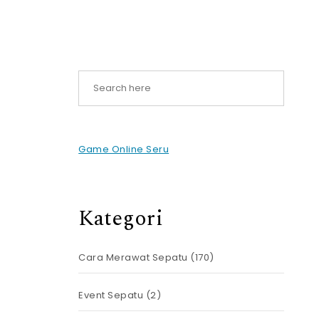
Game Online Seru
Kategori
Cara Merawat Sepatu
(170)
Event Sepatu
(2)