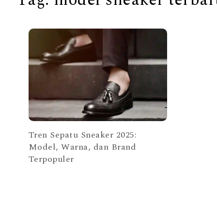
Tren Sepatu Sneaker 2025:
Model, Warna, dan Brand
Terpopuler