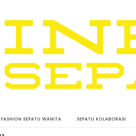
FASHION SEPATU WANITA
SEPATU KOLABORASI
u