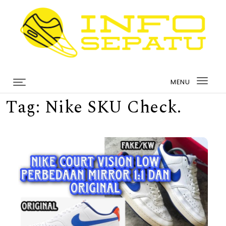
Skip to content
infosepatu.com
MENU
Togg
Tag:
Nike SKU Check.
navi