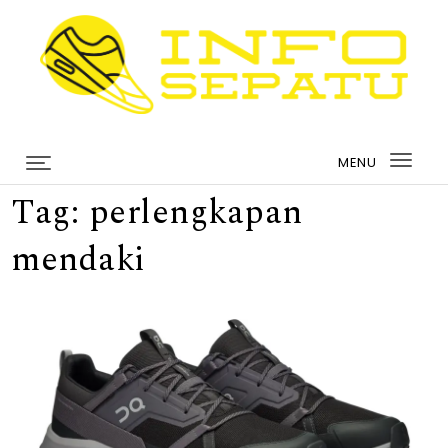
Skip to content
infosepatu.com
MENU
Togg
Tag:
perlengkapan
navi
mendaki