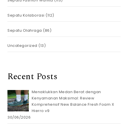
Sepatu Fashion Wanita
(113)
Sepatu Kolaborasi
(112)
Sepatu Olahraga
(86)
Uncategorized
(13)
Recent Posts
Menaklukkan Medan Berat dengan
Kenyamanan Maksimal: Review
Komprehensif New Balance Fresh Foam X
Hierro v9
30/06/2026