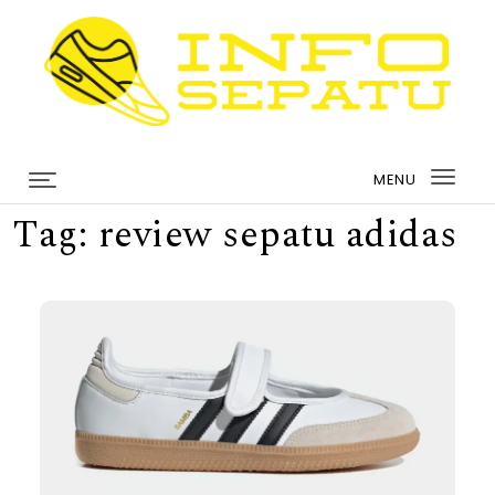
Skip to content
infosepatu.com
MENU
Togg
Tag:
review sepatu adidas
navi