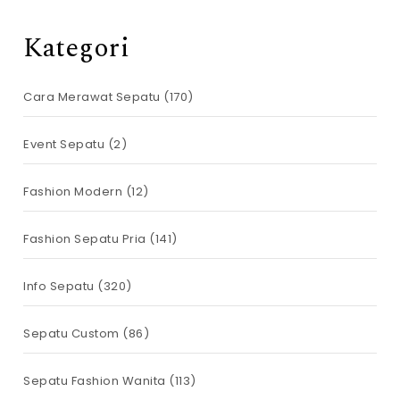
Kategori
Cara Merawat Sepatu
(170)
Event Sepatu
(2)
Fashion Modern
(12)
Fashion Sepatu Pria
(141)
Info Sepatu
(320)
Sepatu Custom
(86)
Sepatu Fashion Wanita
(113)