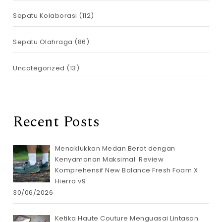
Sepatu Kolaborasi
(112)
Sepatu Olahraga
(86)
Uncategorized
(13)
Recent Posts
Menaklukkan Medan Berat dengan
Kenyamanan Maksimal: Review
Komprehensif New Balance Fresh Foam X
Hierro v9
30/06/2026
Ketika Haute Couture Menguasai Lintasan