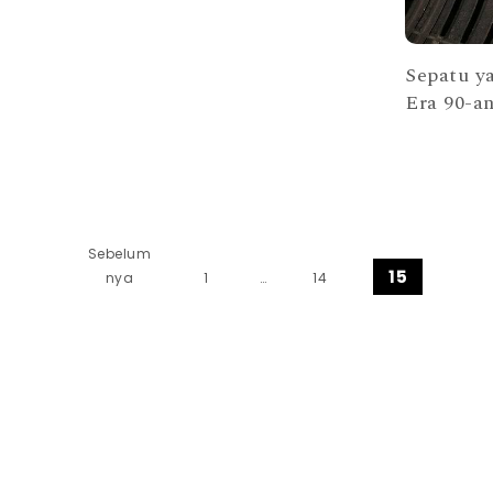
Sepatu ya
Era 90-a
Paginasi pos
Sebelum
15
nya
1
…
14