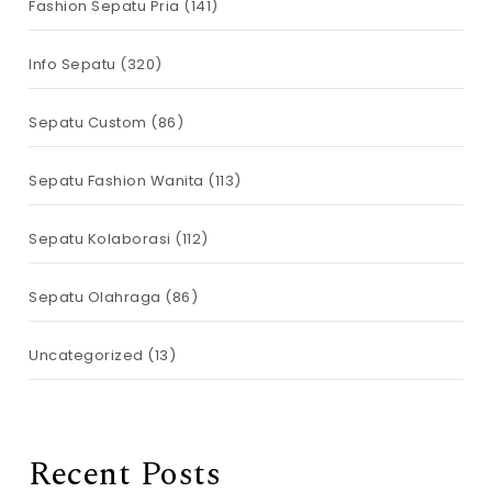
Fashion Sepatu Pria
(141)
Info Sepatu
(320)
Sepatu Custom
(86)
Sepatu Fashion Wanita
(113)
Sepatu Kolaborasi
(112)
Sepatu Olahraga
(86)
Uncategorized
(13)
Recent Posts