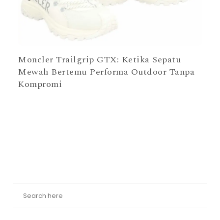
Moncler Trailgrip GTX: Ketika Sepatu
Mewah Bertemu Performa Outdoor Tanpa
Kompromi