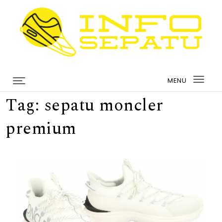
Skip to content
infosepatu.com
MENU
Togg
Tag:
sepatu moncler
navi
premium