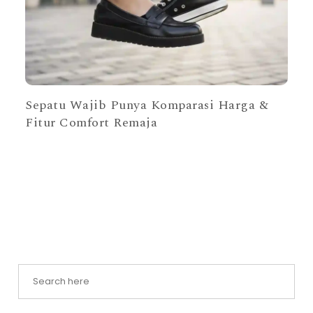
Sepatu Wajib Punya Komparasi Harga &
Fitur Comfort Remaja