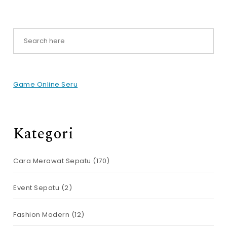
Game Online Seru
Kategori
Cara Merawat Sepatu
(170)
Event Sepatu
(2)
Fashion Modern
(12)