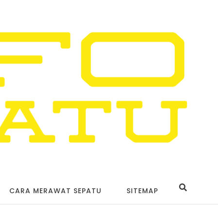
CARA MERAWAT SEPATU
SITEMAP