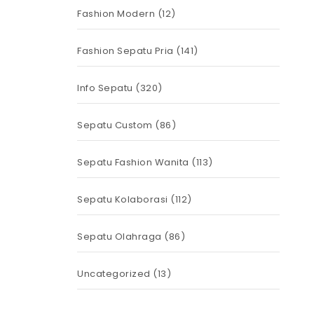
Fashion Modern
(12)
Fashion Sepatu Pria
(141)
Info Sepatu
(320)
Sepatu Custom
(86)
Sepatu Fashion Wanita
(113)
Sepatu Kolaborasi
(112)
Sepatu Olahraga
(86)
Uncategorized
(13)