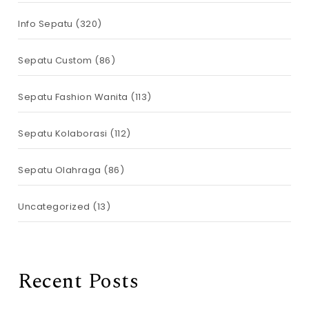
Info Sepatu
(320)
Sepatu Custom
(86)
Sepatu Fashion Wanita
(113)
Sepatu Kolaborasi
(112)
Sepatu Olahraga
(86)
Uncategorized
(13)
Recent Posts