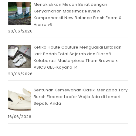
Menaklukkan Medan Berat dengan
Kenyamanan Maksimal: Review
Komprehensif New Balance Fresh Foam X
Hierro v9
30/06/2026
Ketika Haute Couture Menguasai Lintasan
Lari: Bedah Total Sejarah dan Filosofi
Kolaborasi Masterpiece Thom Browne x
ASICS GEL-Kayano 14
23/06/2026
Sentuhan Kemewahan Klasik: Mengapa Tory
Burch Eleanor Loafer Wajib Ada di Lemari
Sepatu Anda
16/06/2026