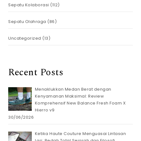
Sepatu Kolaborasi
(112)
Sepatu Olahraga
(86)
Uncategorized
(13)
Recent Posts
Menaklukkan Medan Berat dengan
Kenyamanan Maksimal: Review
Komprehensif New Balance Fresh Foam X
Hierro v9
30/06/2026
Ketika Haute Couture Menguasai Lintasan
Lari: Bedah Total Sejarah dan Filosofi