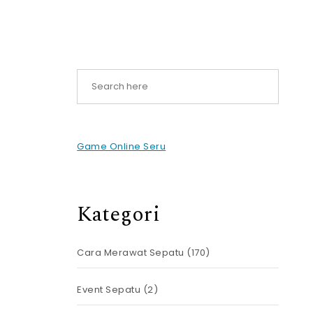
Game Online Seru
Kategori
Cara Merawat Sepatu
(170)
Event Sepatu
(2)