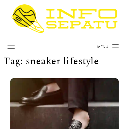
Skip to content
infosepatu.com
MENU
Togg
Tag:
sneaker lifestyle
navi