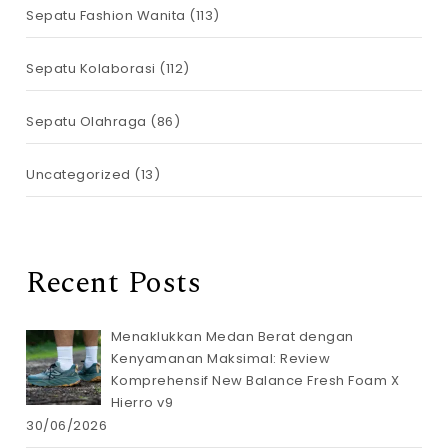
Sepatu Fashion Wanita
(113)
Sepatu Kolaborasi
(112)
Sepatu Olahraga
(86)
Uncategorized
(13)
Recent Posts
Menaklukkan Medan Berat dengan
Kenyamanan Maksimal: Review
Komprehensif New Balance Fresh Foam X
Hierro v9
30/06/2026