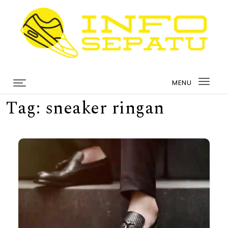
Skip to content
infosepatu.com
MENU
Togg
Tag:
sneaker ringan
navi