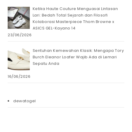
Ketika Haute Couture Menguasai Lintasan
Lari: Bedah Total Sejarah dan Filosofi
Kolaborasi Masterpiece Thom Browne x
ASICS GEL-Kayano 14
23/06/2026
Sentuhan Kemewahan Klasik: Mengapa Tory
Burch Eleanor Loafer Wajib Ada di Lemari
Sepatu Anda
16/06/2026
dewatogel