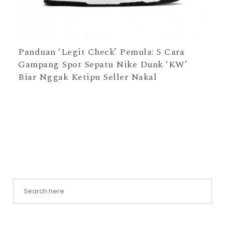
Panduan ‘Legit Check’ Pemula: 5 Cara
Gampang Spot Sepatu Nike Dunk ‘KW’
Biar Nggak Ketipu Seller Nakal