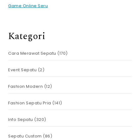
Game Online Seru
Kategori
Cara Merawat Sepatu
(170)
Event Sepatu
(2)
Fashion Modern
(12)
Fashion Sepatu Pria
(141)
Info Sepatu
(320)
Sepatu Custom
(86)