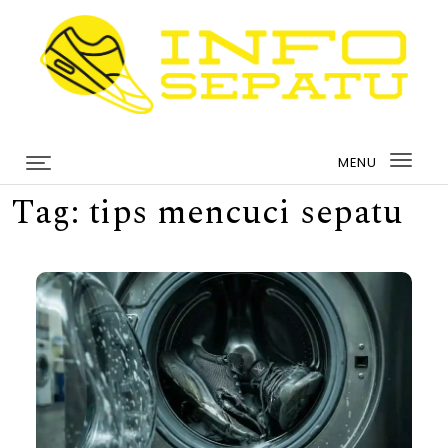
Skip to content
infosepatu.com
MENU
Togg
Tag:
tips mencuci sepatu
navi