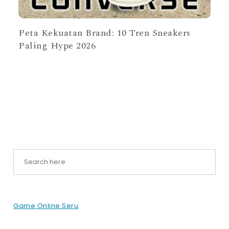
Peta Kekuatan Brand: 10 Tren Sneakers
Paling Hype 2026
Game Online Seru