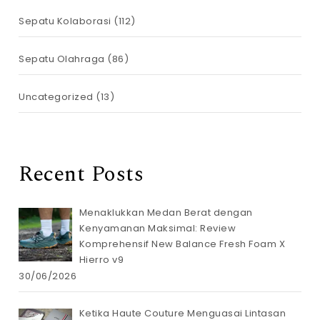
Sepatu Kolaborasi
(112)
Sepatu Olahraga
(86)
Uncategorized
(13)
Recent Posts
Menaklukkan Medan Berat dengan
Kenyamanan Maksimal: Review
Komprehensif New Balance Fresh Foam X
Hierro v9
30/06/2026
Ketika Haute Couture Menguasai Lintasan