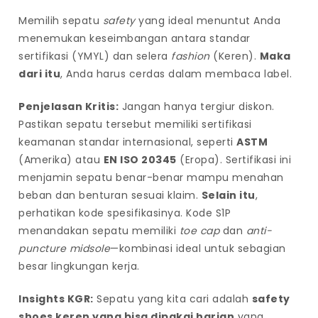
i
Memilih sepatu
safety
yang ideal menuntut Anda
n
menemukan keseimbangan antara standar
d
sertifikasi (YMYL) dan selera
fashion
(Keren).
Maka
o
dari itu
, Anda harus cerdas dalam membaca label.
n
e
Penjelasan Kritis:
Jangan hanya tergiur diskon.
s
Pastikan sepatu tersebut memiliki sertifikasi
i
keamanan standar internasional, seperti
ASTM
a
(Amerika) atau
EN ISO 20345
(Eropa). Sertifikasi ini
menjamin sepatu benar-benar mampu menahan
beban dan benturan sesuai klaim.
Selain itu
,
perhatikan kode spesifikasinya. Kode S1P
menandakan sepatu memiliki
toe cap
dan
anti-
puncture midsole
—kombinasi ideal untuk sebagian
besar lingkungan kerja.
Insights KGR:
Sepatu yang kita cari adalah
safety
shoes keren yang bisa dipakai harian
yang