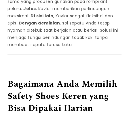
sama yang produsen gunakan pada rompi anti
e
peluru.
Jelas
, Kevlar memberikan perlindungan
w
maksimal.
Di sisi lain
, Kevlar sangat fleksibel dan
a
tipis.
Dengan demikian
, sol sepatu Anda tetap
p
nyaman ditekuk saat berjalan atau berlari. Solusi ini
o
menjaga fungsi perlindungan tapak kaki tanpa
k
membuat sepatu terasa kaku.
e
r
t
e
r
Bagaimana Anda Memilih
p
e
Safety Shoes Keren yang
r
c
Bisa Dipakai Harian
a
y
a