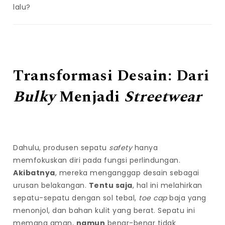
lalu?
a
r
,
L
o
Transformasi Desain: Dari
g
i
Bulky
Menjadi
Streetwear
n
,
L
i
n
Dahulu, produsen sepatu
safety
hanya
k
memfokuskan diri pada fungsi perlindungan.
A
Akibatnya
, mereka menganggap desain sebagai
l
urusan belakangan.
Tentu saja
, hal ini melahirkan
t
sepatu-sepatu dengan sol tebal,
toe cap
baja yang
e
menonjol, dan bahan kulit yang berat. Sepatu ini
r
memang aman,
namun
benar-benar tidak