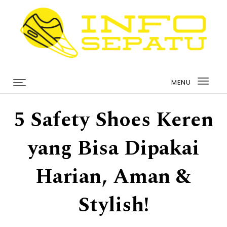
Skip to content
infosepatu.com
MENU
Togg
navi
5 Safety Shoes Keren
yang Bisa Dipakai
Harian, Aman &
Stylish!