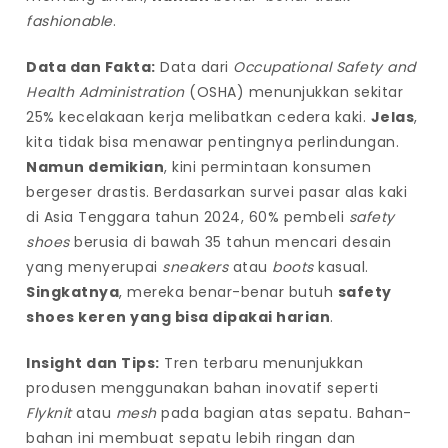
n
fashionable
.
a
Data dan Fakta:
Data dari
Occupational Safety and
t
Health Administration
(OSHA) menunjukkan sekitar
i
25% kecelakaan kerja melibatkan cedera kaki.
Jelas
,
f
kita tidak bisa menawar pentingnya perlindungan.
Namun demikian
, kini permintaan konsumen
bergeser drastis. Berdasarkan survei pasar alas kaki
di Asia Tenggara tahun 2024, 60% pembeli
safety
shoes
berusia di bawah 35 tahun mencari desain
yang menyerupai
sneakers
atau
boots
kasual.
Singkatnya
, mereka benar-benar butuh
safety
shoes keren yang bisa dipakai harian
.
Insight dan Tips:
Tren terbaru menunjukkan
produsen menggunakan bahan inovatif seperti
Flyknit
atau
mesh
pada bagian atas sepatu. Bahan-
bahan ini membuat sepatu lebih ringan dan