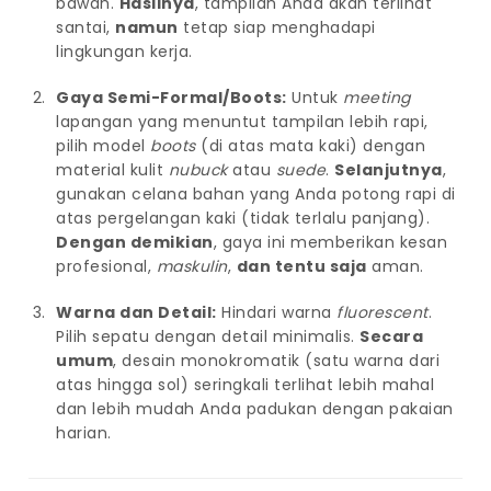
bawah.
Hasilnya
, tampilan Anda akan terlihat
santai,
namun
tetap siap menghadapi
lingkungan kerja.
Gaya Semi-Formal/Boots:
Untuk
meeting
lapangan yang menuntut tampilan lebih rapi,
pilih model
boots
(di atas mata kaki) dengan
material kulit
nubuck
atau
suede
.
Selanjutnya
,
gunakan celana bahan yang Anda potong rapi di
atas pergelangan kaki (tidak terlalu panjang).
Dengan demikian
, gaya ini memberikan kesan
profesional,
maskulin
,
dan tentu saja
aman.
Warna dan Detail:
Hindari warna
fluorescent
.
Pilih sepatu dengan detail minimalis.
Secara
umum
, desain monokromatik (satu warna dari
atas hingga sol) seringkali terlihat lebih mahal
dan lebih mudah Anda padukan dengan pakaian
harian.