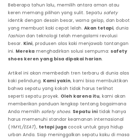
Beberapa tahun lalu, memilih antara aman atau
keren memang pilihan yang sulit. Sepatu
safety
identik dengan desain besar, warna gelap, dan bobot
yang membuat kaki cepat lelah.
Akan tetapi
, dunia
fashion
dan teknologi telah mengalami revolusi
besar.
Kini
, produsen alas kaki menjawab tantangan
ini.
Mereka
menghadirkan solusi sempurna:
safety
shoes keren yang bisa dipakai harian
N
.
a
Artikel ini akan membedah tren terbaru di dunia alas
g
kaki pelindung.
Kami yakin
, kami bisa membuktikan
a
bahwa sepatu yang kokoh tidak harus terlihat
3
seperti sepatu proyek.
Oleh karena itu
, kami akan
0
memberikan panduan lengkap tentang bagaimana
3
Anda memilih
safety shoes
.
Sepatu ini
tidak hanya
D
harus memenuhi standar keamanan internasional
a
(
YMYL/EEAT
),
tetapi juga
cocok untuk gaya hidup
f
urban Anda. Siap meninggalkan sepatu kaku di masa
t