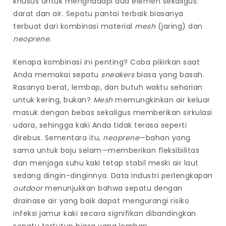
khusus untuk menghadapi dua elemen sekaligus:
darat dan air. Sepatu pantai terbaik biasanya
terbuat dari kombinasi material
mesh
(jaring) dan
neoprene
.
Kenapa kombinasi ini penting? Coba pikirkan saat
Anda memakai sepatu
sneakers
biasa yang basah.
Rasanya berat, lembap, dan butuh waktu seharian
untuk kering, bukan?
Mesh
memungkinkan air keluar
masuk dengan bebas sekaligus memberikan sirkulasi
udara, sehingga kaki Anda tidak terasa seperti
direbus. Sementara itu,
neoprene
—bahan yang
sama untuk baju selam—memberikan fleksibilitas
dan menjaga suhu kaki tetap stabil meski air laut
sedang dingin-dinginnya. Data industri perlengkapan
outdoor
menunjukkan bahwa sepatu dengan
drainase air yang baik dapat mengurangi risiko
infeksi jamur kaki secara signifikan dibandingkan
sepatu tertutup biasa yang lembap.