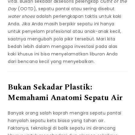
vital. Bukan sekadar aksesoris pelengkap
Outfit of the
Day
(OOTD), sepatu pantai atau sering disebut
water shoes
adalah perlengkapan taktis untuk kaki
Anda. Jika Anda masih berpikir sepatu ini hanya
untuk penyelam profesional atau anak-anak kecil,
saatnya mengubah pola pikir tersebut. Mari kita
bedah lebih dalam mengapa investasi pada alas
kaki khusus ini bisa menyelamatkan liburan Anda
dari bencana kecil yang menyebalkan.
N
Bukan Sekadar Plastik:
a
g
Memahami Anatomi Sepatu Air
a
3
Banyak orang salah kaprah mengira sepatu pantai
0
hanyalah sepatu kets biasa yang tahan air.
3
Faktanya, teknologi di balik sepatu ini dirancang