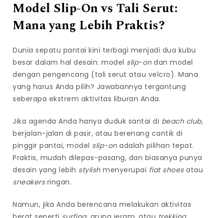
Model Slip-On vs Tali Serut:
Mana yang Lebih Praktis?
Dunia sepatu pantai kini terbagi menjadi dua kubu
besar dalam hal desain: model
slip-on
dan model
dengan pengencang (tali serut atau velcro). Mana
yang harus Anda pilih? Jawabannya tergantung
seberapa ekstrem aktivitas liburan Anda.
Jika agenda Anda hanya duduk santai di
beach club
,
berjalan-jalan di pasir, atau berenang cantik di
pinggir pantai, model
slip-on
adalah pilihan tepat.
Praktis, mudah dilepas-pasang, dan biasanya punya
desain yang lebih
stylish
menyerupai
flat shoes
atau
sneakers
ringan.
Namun, jika Anda berencana melakukan aktivitas
berat seperti
surfing
, arung jeram, atau
trekking