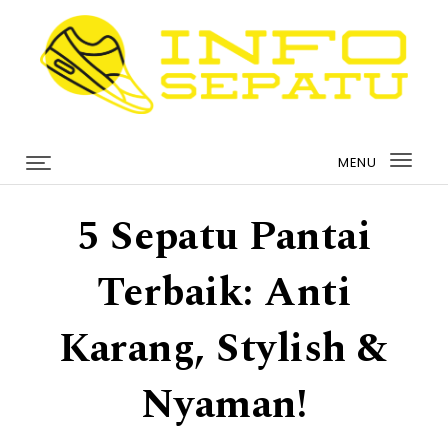
Skip to content
infosepatu.com
MENU
Togg
navi
5 Sepatu Pantai
Terbaik: Anti
Karang, Stylish &
Nyaman!