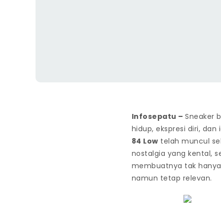
Infosepatu
–
Sneaker b
hidup, ekspresi diri, d
84 Low
telah muncul seb
nostalgia yang kental,
membuatnya tak hanya p
namun tetap relevan.