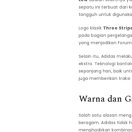
sepatu ini terbuat dari
tangguh untuk digunakan
Logo klasik
Three Strip
pada bagian pergelangan
yang menjadikan Forum 8
Selain itu, Adidas mel
ekstra. Teknologi bant
sepanjang hari, baik un
juga memberikan traksi
Warna dan G
Salah satu alasan meng
beragam. Adidas tidak ha
menghadirkan kombinasi 