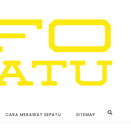
CARA MERAWAT SEPATU
SITEMAP