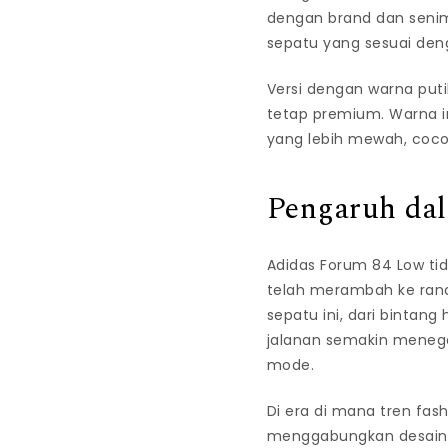
dengan brand dan seni
sepatu yang sesuai den
Versi dengan warna puti
tetap premium. Warna i
yang lebih mewah, coco
Pengaruh dal
Adidas Forum 84 Low tid
telah merambah ke rana
sepatu ini, dari bintan
jalanan semakin meneg
mode.
Di era di mana tren fas
menggabungkan desain 