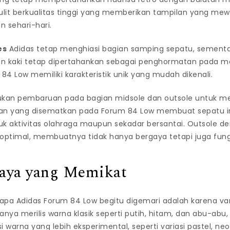
 kulit berkualitas tinggi yang memberikan tampilan yang m
 sehari-hari.
es
Adidas tetap menghiasi bagian samping sepatu, sementara
 kaki tetap dipertahankan sebagai penghormatan pada model
4 Low memiliki karakteristik unik yang mudah dikenali.
akukan pembaruan pada bagian midsole dan outsole untuk
alan yang disematkan pada Forum 84 Low membuat sepatu i
tuk aktivitas olahraga maupun sekadar bersantai. Outsole 
 optimal, membuatnya tidak hanya bergaya tetapi juga fung
aya yang Memikat
apa Adidas Forum 84 Low begitu digemari adalah karena var
nya merilis warna klasik seperti putih, hitam, dan abu-abu, 
warna yang lebih eksperimental, seperti variasi pastel, neo