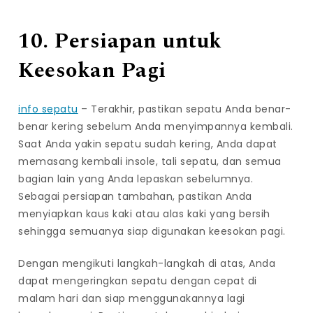
10. Persiapan untuk
Keesokan Pagi
info sepatu
– Terakhir, pastikan sepatu Anda benar-
benar kering sebelum Anda menyimpannya kembali.
Saat Anda yakin sepatu sudah kering, Anda dapat
memasang kembali insole, tali sepatu, dan semua
bagian lain yang Anda lepaskan sebelumnya.
Sebagai persiapan tambahan, pastikan Anda
menyiapkan kaus kaki atau alas kaki yang bersih
sehingga semuanya siap digunakan keesokan pagi.
Dengan mengikuti langkah-langkah di atas, Anda
dapat mengeringkan sepatu dengan cepat di
malam hari dan siap menggunakannya lagi