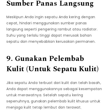
Sumber Panas Langsung
Meskipun Anda ingin sepatu Anda kering dengan
cepat, hindari menggunakan sumber panas
langsung seperti pengering rambut atau radiator.
Suhu yang terlalu tinggi dapat merusak bahan
sepatu dan menyebabkan kerusakan permanen.
9. Gunakan Pelembab
Kulit (Untuk Sepatu Kulit)
Jika sepatu Anda terbuat dari kulit dan telah basah,
Anda dapat menggunakannya sebagai kesempatan
untuk merawatnya. Setelah sepatu kering
sepenuhnya, gunakan pelembab kulit khusus untuk
menjaga kulit tetap lembut dan terawat.