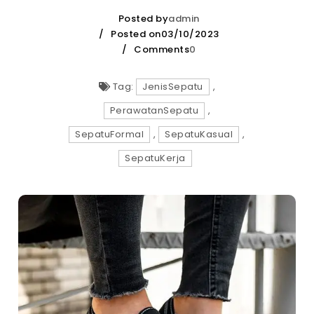
Posted by
admin
Posted on03/10/2023
Comments
0
Tag:
JenisSepatu
,
PerawatanSepatu
,
SepatuFormal
,
SepatuKasual
,
SepatuKerja