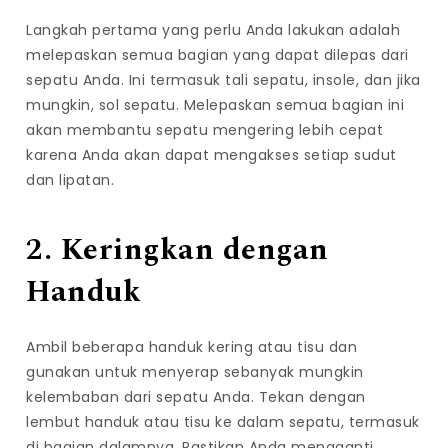
Langkah pertama yang perlu Anda lakukan adalah
melepaskan semua bagian yang dapat dilepas dari
sepatu Anda. Ini termasuk tali sepatu, insole, dan jika
mungkin, sol sepatu. Melepaskan semua bagian ini
akan membantu sepatu mengering lebih cepat
karena Anda akan dapat mengakses setiap sudut
dan lipatan.
2. Keringkan dengan
Handuk
Ambil beberapa handuk kering atau tisu dan
gunakan untuk menyerap sebanyak mungkin
kelembaban dari sepatu Anda. Tekan dengan
lembut handuk atau tisu ke dalam sepatu, termasuk
di bagian dalamnya. Pastikan Anda mengganti