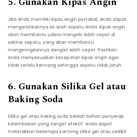
5. Gunakan Kipas Angin
Jika Anda memiliki kipas angin portabel, Anda dapat
mengarahkannya ke arah sepatu Anda. Kipas angin
akan membantu udara mengalir lebih cepat di
sekitar sepatu, yang akan membantu
mengeringkannya dengan lebih cepat. Pastikan
Anda menyesuaikan kecepatan kipas angin agar
tidak terlalu kencang sehingga sepatu tidak jatuh.
6. Gunakan Silika Gel atau
Baking Soda
Silika gel atau baking soda adalah bahan penyerap
kelembaban yang sangat efektif. Anda dapat
meletakkan beberapa kantong silika gel atau sedikit