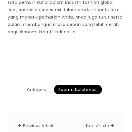
satu pemain kunci dalam industri fashion global.
Jadi, sambil berinvestasi dalam produk sepatu lokal
yang menarik perhatian Anda, Anda juga turut serta
dalam membangun masa depan yang lebih cerah
bagi ekonomi kreatif Indonesia.
Sepatu Kolaborasi
Category
Previous Article
Next Arti
Previous Article
Next Article