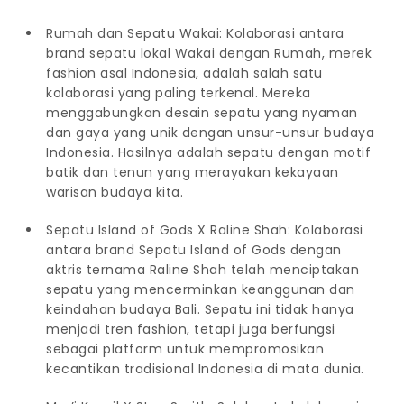
Rumah dan Sepatu Wakai: Kolaborasi antara
brand sepatu lokal Wakai dengan Rumah, merek
fashion asal Indonesia, adalah salah satu
kolaborasi yang paling terkenal. Mereka
menggabungkan desain sepatu yang nyaman
dan gaya yang unik dengan unsur-unsur budaya
Indonesia. Hasilnya adalah sepatu dengan motif
batik dan tenun yang merayakan kekayaan
warisan budaya kita.
Sepatu Island of Gods X Raline Shah: Kolaborasi
antara brand Sepatu Island of Gods dengan
aktris ternama Raline Shah telah menciptakan
sepatu yang mencerminkan keanggunan dan
keindahan budaya Bali. Sepatu ini tidak hanya
menjadi tren fashion, tetapi juga berfungsi
sebagai platform untuk mempromosikan
kecantikan tradisional Indonesia di mata dunia.