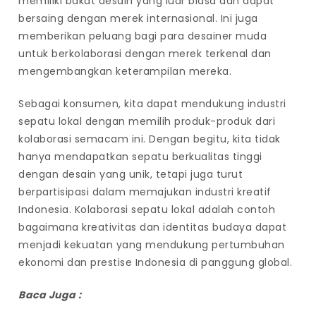
memiliki bakat desain yang luar biasa dan dapat
bersaing dengan merek internasional. Ini juga
memberikan peluang bagi para desainer muda
untuk berkolaborasi dengan merek terkenal dan
mengembangkan keterampilan mereka.
Sebagai konsumen, kita dapat mendukung industri
sepatu lokal dengan memilih produk-produk dari
kolaborasi semacam ini. Dengan begitu, kita tidak
hanya mendapatkan sepatu berkualitas tinggi
dengan desain yang unik, tetapi juga turut
berpartisipasi dalam memajukan industri kreatif
Indonesia. Kolaborasi sepatu lokal adalah contoh
bagaimana kreativitas dan identitas budaya dapat
menjadi kekuatan yang mendukung pertumbuhan
ekonomi dan prestise Indonesia di panggung global.
Baca Juga :