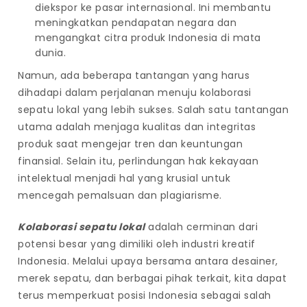
diekspor ke pasar internasional. Ini membantu
meningkatkan pendapatan negara dan
mengangkat citra produk Indonesia di mata
dunia.
Namun, ada beberapa tantangan yang harus
dihadapi dalam perjalanan menuju kolaborasi
sepatu lokal yang lebih sukses. Salah satu tantangan
utama adalah menjaga kualitas dan integritas
produk saat mengejar tren dan keuntungan
finansial. Selain itu, perlindungan hak kekayaan
intelektual menjadi hal yang krusial untuk
mencegah pemalsuan dan plagiarisme.
Kolaborasi sepatu lokal
adalah cerminan dari
potensi besar yang dimiliki oleh industri kreatif
Indonesia. Melalui upaya bersama antara desainer,
merek sepatu, dan berbagai pihak terkait, kita dapat
terus memperkuat posisi Indonesia sebagai salah