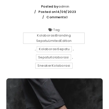
Posted by
admin
Posted on14/09/2023
Comments
0
Tag:
KolaborasiBranding
SepatuLimitedEdition
,
KolaborasiSepatu
,
SepatuKolaborasi
,
SneakerKolaborasi