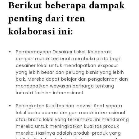
Berikut beberapa dampak
penting dari tren
kolaborasi ini:
Pemberdayaan Desainer Lokal: Kolaborasi
dengan merek terkenal membuka pintu bagi
desainer lokal untuk mendapatkan eksposur
yang lebih besar dan peluang bisnis yang lebih
baik. Mereka dapat belajar dari pengalaman dan
mendapatkan wawasan berharga tentang
industri fashion internasional.
Peningkatan Kualitas dan Inovasi: Saat sepatu
lokal berkolaborasi dengan merek internasional
atau brand lokal yang terkemuka, ini mendorong
mereka untuk meningkatkan kualitas produk
mereka. Hasilnya adalah produk-produk yang