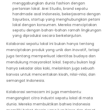
menggabungkan dunia fashion dengan
pertanian lokal. Arei Studio, brand sepatu
handmade asal Indonesia, bekerjasama dengan
Sayurbox, startup yang menghubungkan petani
lokal dengan konsumen. Mereka menciptakan
sepatu dengan bahan-bahan ramah lingkungan
yang diproduksi secara berkelanjutan.
Kolaborasi sepatu lokal ini bukan hanya tentang
menciptakan produk yang unik dan inovatif, tetapi
juga tentang memperkuat identitas budaya dan
mendukung masyarakat lokal. Sepatu bukan lagi
hanya sekadar alas kaki, melainkan juga sebuah
kanvas untuk menceritakan kisah, nilai-nilai, dan
semangat Indonesia.
Kolaborasi semacam ini juga membantu
mengangkat citra industri sepatu lokal di mata
dunia. Mereka membuktikan bahwa Indonesia