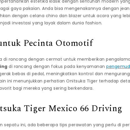
ertahankan estetika klasik dengan sentuhan modern y
agai gaya pakaian. Anda bisa mengenakannya dengan jean
hkan dengan celana chino dan blazer untuk acara yang lebih 
adi investasi yang layak dalam dunia fashion.
untuk Pecinta Otomotif
a di rancang dengan cermat untuk memberikan pengalama
ving
di rancang dengan fokus pada kenyamanan
pengemud
erak bebas di pedal, meningkatkan kontrol dan mengurangi
ain ini menunjukkan perhatian Onitsuka Tiger terhadap detai
avorit bagi mereka yang sering berkendara.
suka Tiger Mexico 66 Driving
sepatu ini, ada beberapa tips perawatan yang perlu di per