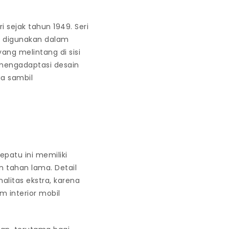
i sejak tahun 1949. Seri
a digunakan dalam
yang melintang di sisi
 mengadaptasi desain
a sambil
patu ini memiliki
n tahan lama. Detail
litas ekstra, karena
m interior mobil