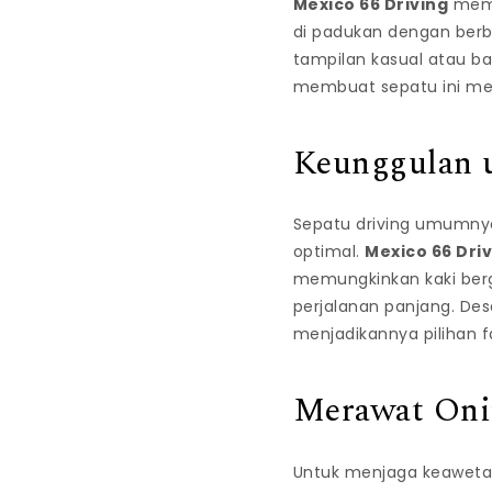
Mexico 66 Driving
memp
di padukan dengan berb
tampilan kasual atau ba
membuat sepatu ini menj
Keunggulan 
Sepatu driving umumny
optimal.
Mexico 66 Dri
memungkinkan kaki berg
perjalanan panjang. Des
menjadikannya pilihan f
Merawat Onit
Untuk menjaga keawetan 