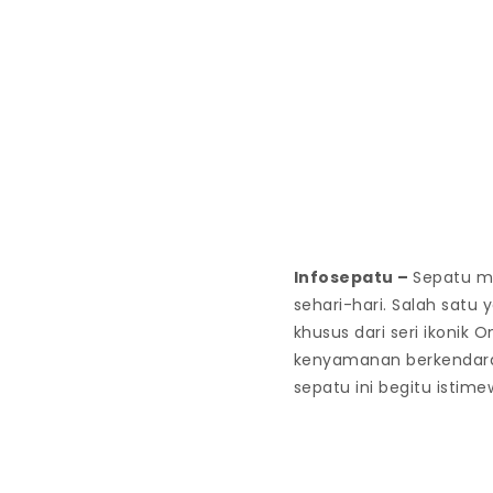
Infosepatu
–
Sepatu me
sehari-hari. Salah satu
khusus dari seri ikonik
kenyamanan berkendara.
sepatu ini begitu istime