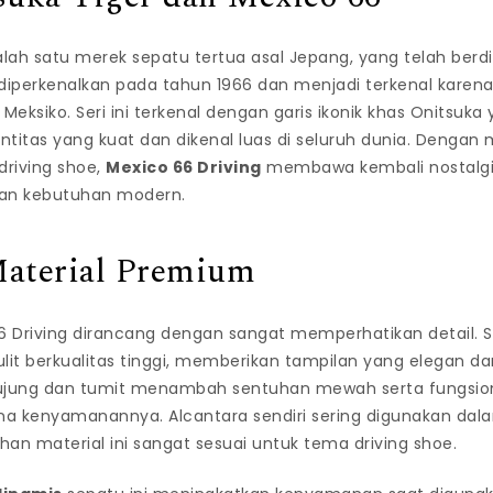
lah satu merek sepatu tertua asal Jepang, yang telah berdir
 diperkenalkan pada tahun 1966 dan menjadi terkenal karen
Meksiko. Seri ini terkenal dengan garis ikonik khas Onitsuka 
titas yang kuat dan dikenal luas di seluruh dunia. Dengan
 driving shoe,
Mexico 66 Driving
membawa kembali nostalgi
an kebutuhan modern.
Material Premium
6 Driving dirancang dengan sangat memperhatikan detail. Se
lit berkualitas tinggi, memberikan tampilan yang elegan da
ujung dan tumit menambah sentuhan mewah serta fungsiona
rena kenyamanannya. Alcantara sendiri sering digunakan dala
an material ini sangat sesuai untuk tema driving shoe.