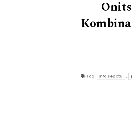
Onits
Kombinas
Tag:
info sepatu
,