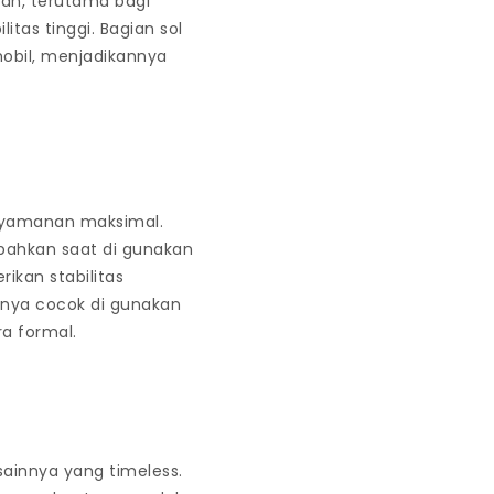
an, terutama bagi
tas tinggi. Bagian sol
mobil, menjadikannya
enyamanan maksimal.
 bahkan saat di gunakan
ikan stabilitas
tnya cocok di gunakan
ra formal.
sainnya yang timeless.