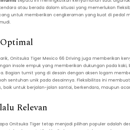
dinamis
sepatu ini meningkatkan kenyamanan saat digunak
endara atau berada dalam situasi yang memerlukan fleksibili
rancang untuk memberikan cengkeraman yang kuat di pedal 
mudi.
Optimal
arik, Onitsuka Tiger Mexico 66 Driving juga memberikan k
 dengan insole empuk yang memberikan dukungan pada kaki,
a. Bagian tumit yang di desain dengan aksen logam member
sentuhan unik pada desainnya. Fleksibilitas ini membua
s, baik untuk berjalan-jalan santai, berkendara, maupun aca
lalu Relevan
pa Onitsuka Tiger tetap menjadi pilihan populer adalah de