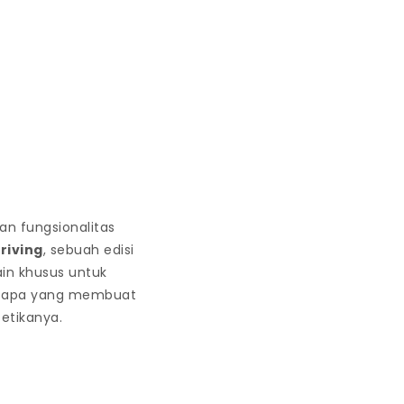
n fungsionalitas
riving
, sebuah edisi
ain khusus untuk
ng apa yang membuat
tetikanya.