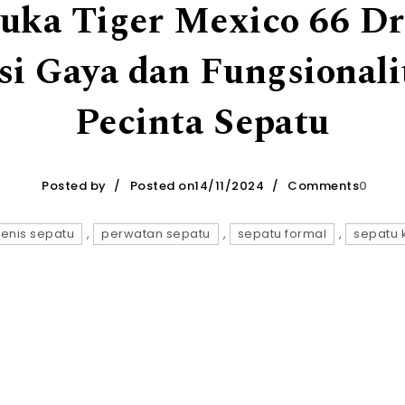
uka Tiger Mexico 66 Dr
i Gaya dan Fungsionali
Pecinta Sepatu
Posted by
Posted on14/11/2024
Comments
0
jenis sepatu
,
perwatan sepatu
,
sepatu formal
,
sepatu 