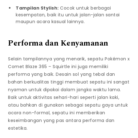
Tampilan Stylish:
Cocok untuk berbagai
kesempatan, baik itu untuk jalan-jalan santai
maupun acara kasual lainnya.
Performa dan Kenyamanan
Selain tampilannya yang menarik, sepatu Pokémon x
Comet Blaze 365 – Squirtle ini juga memiliki
performa yang baik. Desain sol yang tebal dan
bahan berkualitas tinggi membuat sepatu ini sangat
nyaman untuk dipakai dalam jangka waktu lama.
Baik untuk aktivitas sehari-hari seperti jalan kaki,
atau bahkan di gunakan sebagai sepatu gaya untuk
acara non-formal, sepatu ini memberikan
keseimbangan yang pas antara performa dan
estetika.