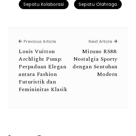
Sepatu Kolaborasi
Sepatu Olahraga
Previous Article
Next Arti
Previous Article
Next Article
Louis Vuitton
Mizuno RS88:
Archlight Pump:
Nostalgia Sporty
Perpaduan Elegan
dengan Sentuhan
antara Fashion
Modern
Futuristik dan
Femininitas Klasik