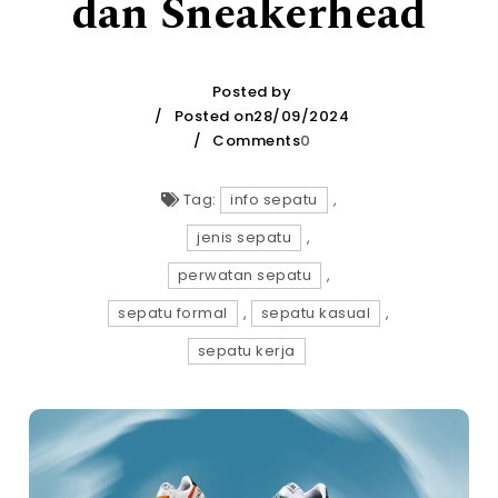
dan Sneakerhead
Posted by
Posted on28/09/2024
Comments
0
Tag:
info sepatu
,
jenis sepatu
,
perwatan sepatu
,
sepatu formal
,
sepatu kasual
,
sepatu kerja