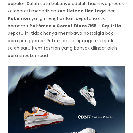
populer. Salah satu buktinya adalah hadirnya produk
kolaborasi menarik antara
Heiden Heritage
dan
Pokémon
yang menghasilkan sepatu ikonik
bernama
Pokémon x Comet Blaze 365 – Squirtle
.
Sepatu ini tidak hanya membawa nostalgia bagi
para penggemar Pokémon, tetapi juga menjadi
salah satu item fashion yang banyak diincar oleh
para sneakerhead.