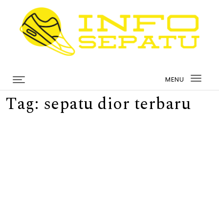
Skip to content
infosepatu.com
MENU
Togg
Tag:
sepatu dior terbaru
navi