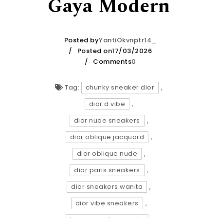
Gaya Modern
Posted by
YantiOkvnptr14_
Posted on17/03/2026
Comments
0
Tag:
chunky sneaker dior
,
dior d vibe
,
dior nude sneakers
,
dior oblique jacquard
,
dior oblique nude
,
dior paris sneakers
,
dior sneakers wanita
,
dior vibe sneakers
,