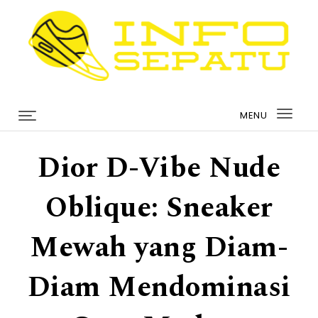
Skip to content
infosepatu.com
MENU
Togg
navi
Dior D-Vibe Nude
Oblique: Sneaker
Mewah yang Diam-
Diam Mendominasi