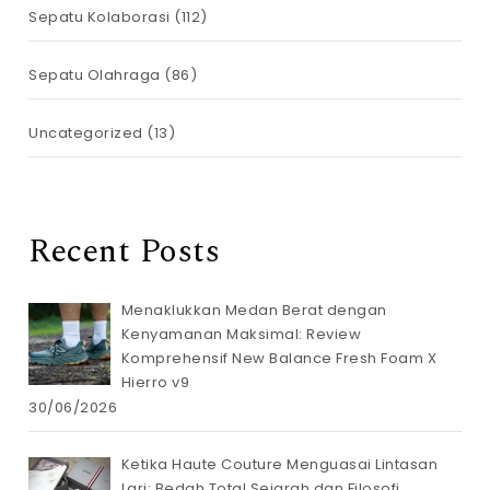
Sepatu Kolaborasi
(112)
Sepatu Olahraga
(86)
Uncategorized
(13)
Recent Posts
Menaklukkan Medan Berat dengan
Kenyamanan Maksimal: Review
Komprehensif New Balance Fresh Foam X
Hierro v9
30/06/2026
Ketika Haute Couture Menguasai Lintasan
Lari: Bedah Total Sejarah dan Filosofi