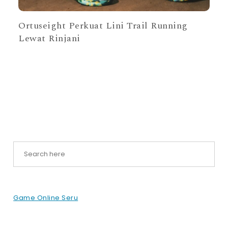
Ortuseight Perkuat Lini Trail Running
Lewat Rinjani
Game Online Seru