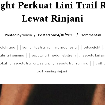
ght Perkuat Lini Trail
Lewat Rinjani
Posted by
admin
Posted on24/01/2026
Comments
0
 olahraga
,
komunitas trail running indonesia
,
ortuseight
atu lari gunung
,
sepatu lari medan ekstrem
,
sepatu lari pr
lokal
,
sepatu trail ortuseight
,
sepatu trail running
,
trail
trail running rinjani