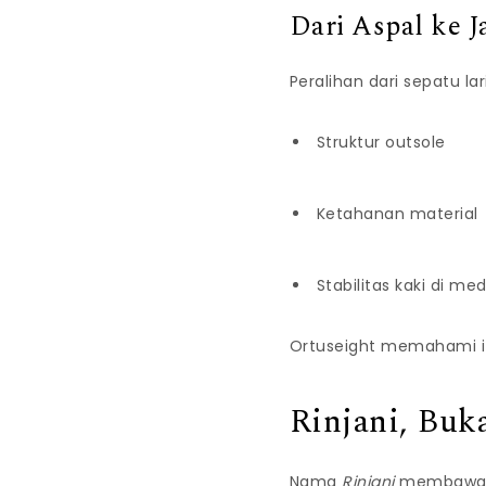
Dari Aspal ke 
Peralihan dari sepatu la
Struktur outsole
Ketahanan material
Stabilitas kaki di m
Ortuseight memahami it
Rinjani, Bu
Nama
Rinjani
membawa be