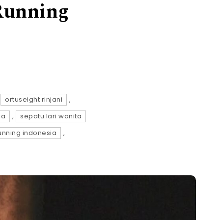
 Running
,
ortuseight rinjani
,
ia
,
sepatu lari wanita
 running indonesia
,