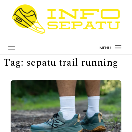
Skip to content
infosepatu.com
MENU
Togg
Tag:
sepatu trail running
navi